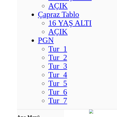
AÇIK
Çapraz Tablo
16 YAŞ ALTI
AÇIK
PGN
Tur_1
Tur_2
Tur_3
Tur_4
Tur_5
Tur_6
Tur_7