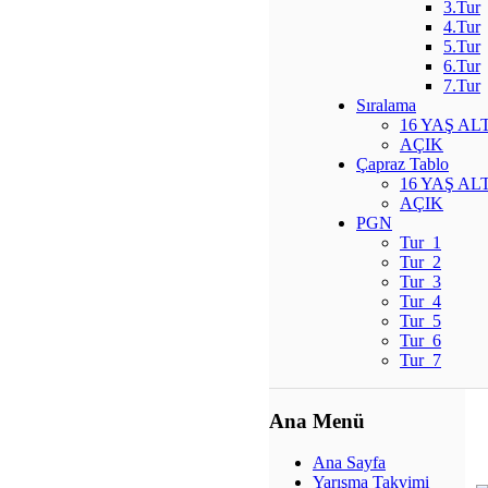
3.Tur
4.Tur
5.Tur
6.Tur
7.Tur
Sıralama
16 YAŞ ALT
AÇIK
Çapraz Tablo
16 YAŞ ALT
AÇIK
PGN
Tur_1
Tur_2
Tur_3
Tur_4
Tur_5
Tur_6
Tur_7
Ana Menü
Ana Sayfa
Yarışma Takvimi