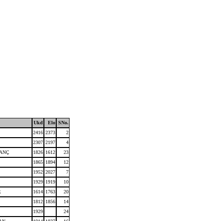
Ukd
Elo
SNo.
2416
2373
2
2307
2197
4
ANÇ
1826
1612
23
1865
1894
12
1952
2027
7
1929
1919
10
R
1614
1763
20
1812
1856
14
1929
24