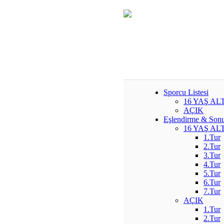
Sporcu Listesi
16 YAŞ ALT
AÇIK
Eşlendirme & Son
16 YAŞ ALT
1.Tur
2.Tur
3.Tur
4.Tur
5.Tur
6.Tur
7.Tur
AÇIK
1.Tur
2.Tur