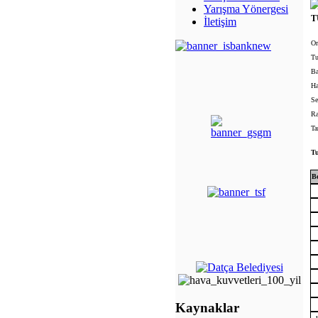
Yarışma Yönergesi
T
İletişim
O
Tu
Ba
Ha
Se
Ra
Ta
Tu
B
Kaynaklar