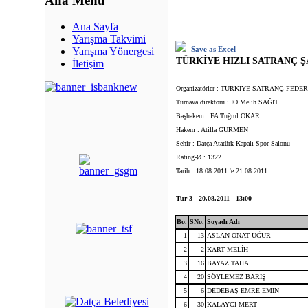
Ana Menü
Ana Sayfa
Yarışma Takvimi
Save as Excel
Yarışma Yönergesi
TÜRKİYE HIZLI SATRANÇ ŞAM
İletişim
Organizatörler : TÜRKİYE SATRANÇ FE
Turnava direktörü : IO Melih SAĞIT
Başhakem : FA Tuğrul OKAR
Hakem : Atilla GÜRMEN
Sehir : Datça Atatürk Kapalı Spor Salonu
Rating-Ø : 1322
Tarih : 18.08.2011 'e 21.08.2011
Tur 3 - 20.08.2011 - 13:00
Bo.
SNo.
Soyadı Adı
1
13
ASLAN ONAT UĞUR
2
2
KART MELİH
3
16
BAYAZ TAHA
4
20
SÖYLEMEZ BARIŞ
5
6
DEDEBAŞ EMRE EMİN
6
30
KALAYCI MERT