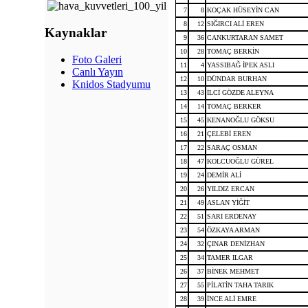
7
8
KOÇAK HÜSEYİN CAN
8
12
SIĞIRCI ALİ EREN
Kaynaklar
9
36
CANKURTARAN SAMET
10
28
TOMAÇ BERKİN
Foto Galeri
11
4
YASSIBAĞ İPEK ASLI
Canlı Yayın
12
10
DÜNDAR BURHAN
Knidos Stadyumu
13
43
İLCİ GÖZDE ALEYNA
14
14
TOMAÇ BERKER
15
45
KENANOĞLU GÖKSU
16
21
ÇELEBİ EREN
17
22
SARAÇ OSMAN
18
47
KOLCUOĞLU GÜREL
19
24
DEMİR ALİ
20
26
YILDIZ ERCAN
21
49
ASLAN YİĞİT
22
51
SARI ERDENAY
23
54
ÖZKAYA ARMAN
24
32
ÇINAR DENİZHAN
25
34
TAMER ILGAR
26
37
BİNEK MEHMET
27
55
PİLATİN TAHA TARIK
28
39
İNCE ALİ EMRE