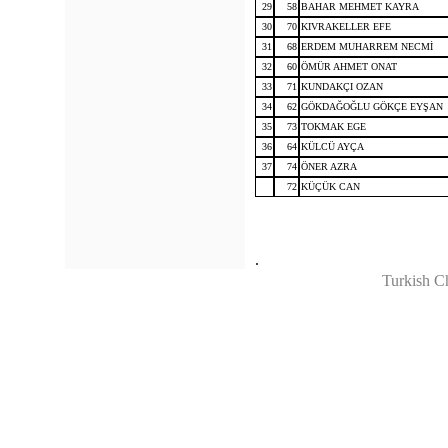
29
58
BAHAR MEHMET KAYRA
30
70
KIVRAKELLER EFE
31
68
ERDEM MUHARREM NECMİ
32
60
ÖMÜR AHMET ONAT
33
71
KUNDAKÇI OZAN
34
62
GÖKDAĞOĞLU GÖKÇE EYŞAN
35
73
TOKMAK EGE
36
64
KÜLCÜ AYÇA
37
74
ÖNER AZRA
72
KÜÇÜK CAN
.
Turkish C