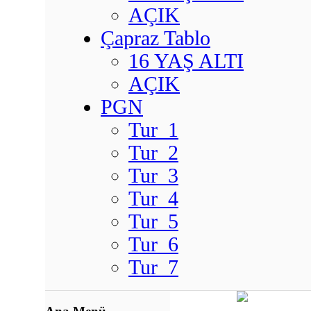
AÇIK
Çapraz Tablo
16 YAŞ ALTI
AÇIK
PGN
Tur_1
Tur_2
Tur_3
Tur_4
Tur_5
Tur_6
Tur_7