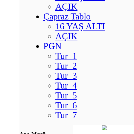
AÇIK
Çapraz Tablo
16 YAŞ ALTI
AÇIK
PGN
Tur_1
Tur_2
Tur_3
Tur_4
Tur_5
Tur_6
Tur_7