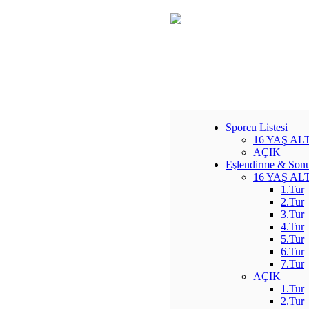
Sporcu Listesi
16 YAŞ ALT
AÇIK
Eşlendirme & Son
16 YAŞ ALT
1.Tur
2.Tur
3.Tur
4.Tur
5.Tur
6.Tur
7.Tur
AÇIK
1.Tur
2.Tur