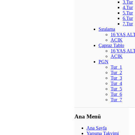
3.Tur
4.Tur
5.Tur
6.Tur
7.Tur
Sıralama
16 YAŞ ALT
AÇIK
Çapraz Tablo
16 YAŞ ALT
AÇIK
PGN
Tur_1
Tur_2
Tur_3
Tur_4
Tur_5
Tur_6
Tur_7
Ana Menü
Ana Sayfa
Yarışma Takvimi